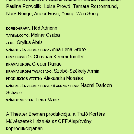
Paulina Porwollik, Leisa Prowd, Tamara Rettenmund,
Nora Ronge, Andor Rusu, Young-Won Song
Hód Adrienn
KOREOGRÁFIA:
Molnár Csaba
TÁRSALKOTÓ:
Gryllus Ábris
ZENE:
Anna Lena Grote
SZÍNPAD- ÉS JELMEZTERV:
Christian Kemmetmüller
FÉNYTERVEZÉS:
Gregor Runge
DRAMATURGIA:
Szabó-Székely Ármin
DRAMATURGIAI TANÁCSADÓ:
Alexandra Morales
PRODUKCIÓS VEZETŐ:
Naomi Darleen
SZÍNPAD- ÉS JELMEZTERVEZŐ ASSZISZTENS:
Schade
Lena Maire
SZÍNPADMESTER:
A Theater Bremen produkciója, a Trafó Kortárs
Művészetek Háza és az OFF Alapítvány
koprodukciójában.