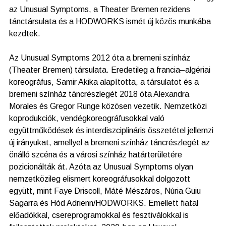
az Unusual Symptoms, a Theater Bremen rezidens
tánctársulata és a HODWORKS ismét új közös munkába
kezdtek.
Az Unusual Symptoms 2012 óta a bremeni színház
(Theater Bremen) társulata. Eredetileg a francia–algériai
koreográfus, Samir Akika alapította, a társulatot és a
bremeni színház táncrészlegét 2018 óta Alexandra
Morales és Gregor Runge közösen vezetik. Nemzetközi
koprodukciók, vendégkoreográfusokkal való
együttműködések és interdiszciplináris összetétel jellemzi
új irányukat, amellyel a bremeni színház táncrészlegét az
önálló szcéna és a városi színház határterületére
pozicionálták át. Azóta az Unusual Symptoms olyan
nemzetközileg elismert koreográfusokkal dolgozott
együtt, mint Faye Driscoll, Máté Mészáros, Núria Guiu
Sagarra és Hód Adrienn/HODWORKS. Emellett fiatal
előadókkal, csereprogramokkal és fesztiválokkal is