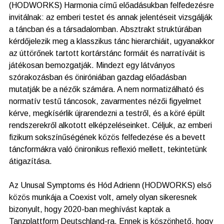
(HODWORKS) Harmonia című előadásukban felfedezésre
invitálnak: az emberi testet és annak jelentéseit vizsgálják
a táncban és a társadalomban. Absztrakt struktúrában
kérdőjelezik meg a klasszikus tánc hierarchiáit, ugyanakkor
az úttörőnek tartott kortárstánc formáit és narratíváit is
játékosan bemozgatják. Mindezt egy látványos
szórakozásban és öniróniában gazdag előadásban
mutatják be a nézők számára. A nem normatizálható és
normatív testű táncosok, zavarmentes nézői figyelmet
kérve, megkísérlik újrarendezni a testről, és a köré épült
rendszerekről alkotott elképzeléseinket. Céljuk, az emberi
fizikum sokszínűségének közös felfedezése és a bevett
táncformákra való önironikus reflexió mellett, tekintetünk
átigazítása.
Az Unusal Symptoms és Hód Adrienn (HODWORKS) első
közös munkája a Coexist volt, amely olyan sikeresnek
bizonyult, hogy 2020-ban meghívást kaptak a
Tanzplattform Deutschland-ra. Ennek is köszönhető, hogy