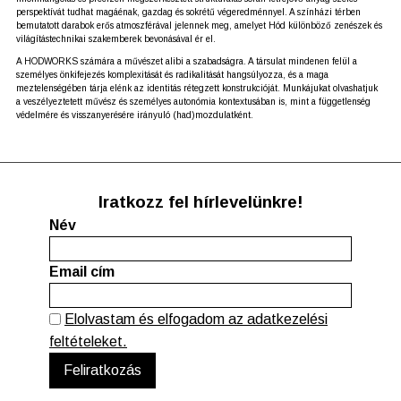
perspektívát tudhat magáénak, gazdag és sokrétű végeredménnyel. A színházi térben
bemutatott darabok erős atmoszférával jelennek meg, amelyet Hód különböző zenészek és
világítástechnikai szakemberek bevonásával ér el.
A HODWORKS számára a művészet alibi a szabadságra. A társulat mindenen felül a
személyes önkifejezés komplexitását és radikalitását hangsúlyozza, és a maga
meztelenségében tárja elénk az identitás rétegzett konstrukcióját. Munkájukat olvashatjuk
a veszélyeztetett művész és személyes autonómia kontextusában is, mint a függetlenség
védelmére és visszanyerésére irányuló (had)mozdulatként.
Iratkozz fel hírlevelünkre!
Név
Email cím
Elolvastam és elfogadom az adatkezelési
feltételeket.