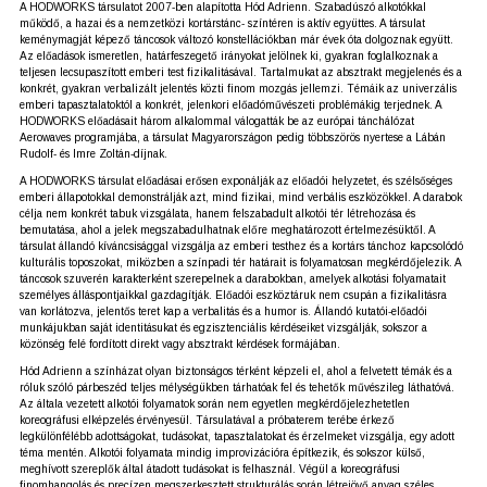
A HODWORKS társulatot 2007-ben alapította Hód Adrienn. Szabadúszó alkotókkal
működő, a hazai és a nemzetközi kortárstánc- színtéren is aktív együttes. A társulat
keménymagját képező táncosok változó konstellációkban már évek óta dolgoznak együtt.
Az előadások ismeretlen, határfeszegető irányokat jelölnek ki, gyakran foglalkoznak a
teljesen lecsupaszított emberi test fizikalitásával. Tartalmukat az absztrakt megjelenés és a
konkrét, gyakran verbalizált jelentés közti finom mozgás jellemzi. Témáik az univerzális
emberi tapasztalatoktól a konkrét, jelenkori előadóművészeti problémákig terjednek. A
HODWORKS előadásait három alkalommal válogatták be az európai tánchálózat
Aerowaves programjába, a társulat Magyarországon pedig többszörös nyertese a Lábán
Rudolf- és Imre Zoltán-díjnak.
A HODWORKS társulat előadásai erősen exponálják az előadói helyzetet, és szélsőséges
emberi állapotokkal demonstrálják azt, mind fizikai, mind verbális eszközökkel. A darabok
célja nem konkrét tabuk vizsgálata, hanem felszabadult alkotói tér létrehozása és
bemutatása, ahol a jelek megszabadulhatnak előre meghatározott értelmezésüktől. A
társulat állandó kíváncsisággal vizsgálja az emberi testhez és a kortárs tánchoz kapcsolódó
kulturális toposzokat, miközben a színpadi tér határait is folyamatosan megkérdőjelezik. A
táncosok szuverén karakterként szerepelnek a darabokban, amelyek alkotási folyamatait
személyes álláspontjaikkal gazdagítják. Előadói eszköztáruk nem csupán a fizikalitásra
van korlátozva, jelentős teret kap a verbalitás és a humor is. Állandó kutatói-előadói
munkájukban saját identitásukat és egzisztenciális kérdéseiket vizsgálják, sokszor a
közönség felé fordított direkt vagy absztrakt kérdések formájában.
Hód Adrienn a színházat olyan biztonságos térként képzeli el, ahol a felvetett témák és a
róluk szóló párbeszéd teljes mélységükben tárhatóak fel és tehetők művészileg láthatóvá.
Az általa vezetett alkotói folyamatok során nem egyetlen megkérdőjelezhetetlen
koreográfusi elképzelés érvényesül. Társulatával a próbaterem terébe érkező
legkülönfélébb adottságokat, tudásokat, tapasztalatokat és érzelmeket vizsgálja, egy adott
téma mentén. Alkotói folyamata mindig improvizációra építkezik, és sokszor külső,
meghívott szereplők által átadott tudásokat is felhasznál. Végül a koreográfusi
finomhangolás és precízen megszerkesztett strukturálás során létrejövő anyag széles