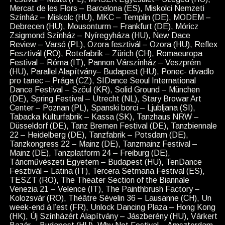
Mercat de les Flors – Barcelona (ES), Miskolci Nemzeti
Színház – Miskolc (HU), MKC – Templin (DE), MODEM –
Debrecen (HU), Mousonturm – Frankfurt (DE), Móricz
Zsigmond Színház – Nyíregyháza (HU), New Dace
Review – Varsó (PL), Ozora fesztivál – Ozora (HU), Reflex
Fesztivál (RO), Rotefabrik – Zürich (CH), Romaeuropa
Festival – Róma (IT), Pannon Várszínház – Veszprém
(HU), Parallel Alapítvány– Budapest (HU), Ponec- divadlo
pro tanec – Prága (CZ), SIDance Seoul International
Dance Festival – Szöul (KR), Solid Ground – München
(DE), Spring Festival – Utrecht (NL), Stary Browar Art
Center – Poznan (PL), Spanski borci – Ljubljana (SI),
Tabacka Kulturfabrik – Kassa (SK), Tanzhaus NRW –
Düsseldorf (DE), Tanz Bremen Festival (DE), Tanzbiennale
22 – Heidelberg (DE), Tanzfabrik – Potsdam (DE),
Tanzkongress 22 – Mainz (DE), Tanzmainz Festival –
Mainz (DE), Tanzplatform 24 – Freiburg (DE),
Táncművészeti Egyetem – Budapest (HU), TenDance
Fesztivál – Latina (IT), Tercera Setmana Festival (ES),
TESZT (RO), The Theater Section of the Biannale
Venezia 21 – Velence (IT), The Painthbrush Factory –
Kolozsvár (RO), Théâtre Sévelin 36 – Lausanne (CH), Un
week-end á l’est (FR), Unlock Dancing Plaza – Hong Kong
(HK), Új Színházért Alapítvány – Jászberény (HU), Várkert