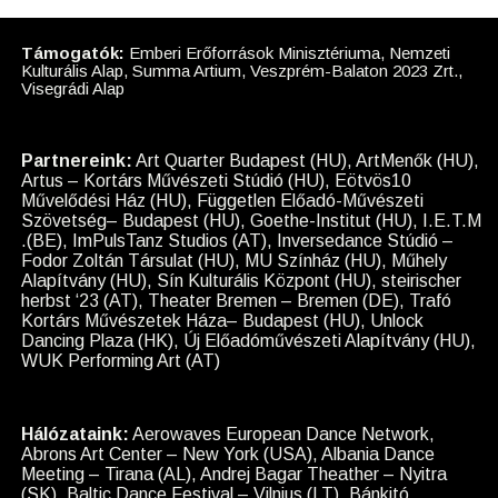
Támogatók:
Emberi Erőforrások Minisztériuma, Nemzeti
Kulturális Alap, Summa Artium, Veszprém-Balaton 2023 Zrt.,
Visegrádi Alap
Partnereink:
Art Quarter Budapest (HU), ArtMenők (HU),
Artus – Kortárs Művészeti Stúdió (HU), Eötvös10
Művelődési Ház (HU), Független Előadó-Művészeti
Szövetség– Budapest (HU), Goethe-Institut (HU), I.E.T.M
.(BE), ImPulsTanz Studios (AT), Inversedance Stúdió –
Fodor Zoltán Társulat (HU), MU Színház (HU), Műhely
Alapítvány (HU), Sín Kulturális Központ (HU), steirischer
herbst ‘23 (AT), Theater Bremen – Bremen (DE), Trafó
Kortárs Művészetek Háza– Budapest (HU), Unlock
Dancing Plaza (HK), Új Előadóművészeti Alapítvány (HU),
WUK Performing Art (AT)
Hálózataink:
Aerowaves European Dance Network,
Abrons Art Center – New York (USA), Albania Dance
Meeting – Tirana (AL), Andrej Bagar Theather – Nyitra
(SK), Baltic Dance Festival – Vilnius (LT), Bánkitó