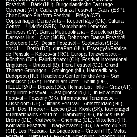
Fesztivál – Bánk (HU), Burgenlandische Tanztage –
Oberwart (AT), Cadiz en Danza Festival – Cadiz (ESP),
Chez Dance Platform Festival – Prága (CZ),
Coppenhagen Dance Arts – Koppenhága (DK), Cultural
Centre – Újvidék (SRB), Dancehouse Lemesos –
Lemesos (CY), Dansa Metropolitana – Barcelona (ES),
Dansens Hus – Oslo (NOR), Deltebere Dansa Fesztivál –
Deltebere (ES), Desiré Fesztivál – Szabadka (SRB),
dock11 – Berlin (DE), dunaPart (HU), Ecsetgyár/Fabrica
de Pensule – Kolozsvár (RO), Europa Tanzwerstatt –
München (DE), Fabriktheater (CH), Festival International,
Brigittines – Brüsszel (B), Flora Festival (CZ), Grand
Theatre Groningen – Groningen (NL), Harmadik hely –
Budapest (HU), Headlands Center for the Arts – San
Francisco (USA), Hebbel am Ufer – Berlin (DE),
HELLERAU – Drezda (DE), Helmut List Halle – Graz (AT),
Inequilibro Festival – Castiglioncello (IT), in Movement
Festival – Pozsony (SK), International Tanzmesse –
Düsseldorf (DE), Julidans Festival – Amszterdam (NL),
Loft- Das Theater – Lipcse (DE), Kiosk (SK), Kampnagel
Internationales Zentrum – Hamburg (DE), Kleines Haus –
Bréma (DE), Kraftwerk – Chemnitz (DE), Mittelfest (IT),
Kolorádó Fesztivál – Nagykovácsi (HU), La Fête du Slip
(CH), Les Plateaux- La Briqueterie – Créteil (FR), Malta
Festival – Málta (PL), MASZK Egyesület– Szeged (HU),