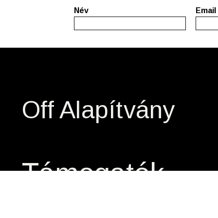
Név
Email
Off Alapítvány
Támogatók