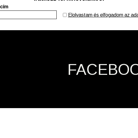
 cím
Elolvastam és elfogadom az adat
FACEBO