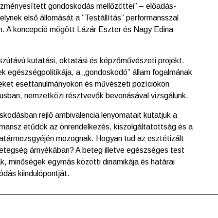
ntézményesített gondoskodás mellőzöttei” – előadás-
elynek első állomását a ”Testállítás” performansszal
n. A koncepció mögött Lázár Eszter és Nagy Edina
sszútávú kutatási, oktatási és képzőművészeti projekt.
k egészségpolitikája, a „gondoskodó” állam fogalmának
yeket esettanulmányokon és művészeti pozíciókon
xtusban, nemzetközi résztvevők bevonásával vizsgálunk.
kodásban rejlő ambivalencia lenyomatait kutatjuk a
rmansz etűdök az önrendelkezés, kiszolgáltatottság és a
tármezsgyéjén mozognak. Hogyan tud az esztétizált
betegség árnyékában? A beteg illetve egészséges test
k, minőségek egymás közötti dinamikája és határai
ódás kiindulópontját.