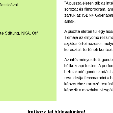
”A puszta életen túl: az i
Jessicával
sorozat és filmprogram, am
zártuk az ISBN+ Galériába
állnak.
A puszta életen túl egy ho
te Stiftung, NKA, Off
Témája az elnyomó rezsime
sajátos értelmezései, mel
keresztül, történeti konte
Az intézményesített gondos
hétköznapi testen. A perfo
betolakodó gondoskodás ha
test ideája fennmaradni a 
képzetéhez tartozó textúrá
képezik a mozdulati vizsgál
Iratkozz fel hírlevelünkre!