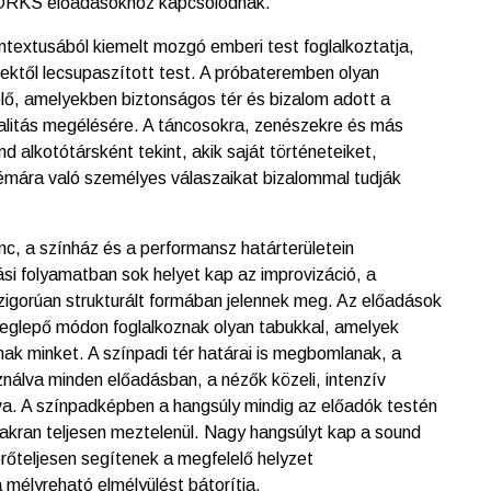
RKS előadásokhoz kapcsolódnak.
ontextusából kiemelt mozgó emberi test foglalkoztatja,
tektől lecsupaszított test. A próbateremben olyan
elő, amelyekben biztonságos tér és bizalom adott a
alitás megélésére. A táncosokra, zenészekre és más
 alkotótársként tekint, akik saját történeteiket,
émára való személyes válaszaikat bizalommal tudják
nc, a színház és a performansz határterületein
i folyamatban sok helyet kap az improvizáció, a
zigorúan strukturált formában jelennek meg. Az előadások
eglepő módon foglalkoznak olyan tabukkal, amelyek
nak minket. A színpadi tér határai is megbomlanak, a
nálva minden előadásban, a nézők közeli, intenzív
tva. A színpadképben a hangsúly mindig az előadók testén
yakran teljesen meztelenül. Nagy hangsúlyt kap a sound
erőteljesen segítenek a megfelelő helyzet
mélyreható elmélyülést bátorítja.