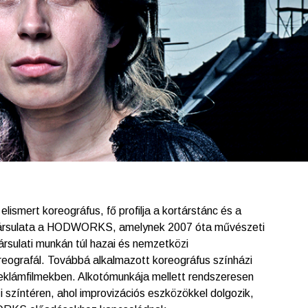
lismert koreográfus, fő profilja a kortárstánc és a
 társulata a HODWORKS, amelynek 2007 óta művészeti
ársulati munkán túl hazai és nemzetközi
eografál. Továbbá alkalmazott koreográfus színházi
eklámfilmekben. Alkotómunkája mellett rendszeresen
 színtéren
, ahol improvizációs eszközökkel dolgozik,