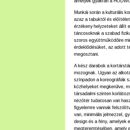
amelyek gyakran a HODWO
Munkái során a kulturális k
azaz a tabuktól és előítéle
érzékeny helyzeteket állít 
táncosoknak a szabad fizik
szoros együttműködőire mind
érdeklődésüket, az adott t
megosztani.
A kész darabok a kortárstá
mozognak. Ugyan az alkotás
színpadon a koreográfiák s
közhelyeket megkerülve, m
társadalmi szinten korlátoz
nézőtér tudatosan van hasz
figyelemre vannak felszólí
van, minimális jelmezzel, g
design és a fény, amelyek 
megteremtésében, amely a 