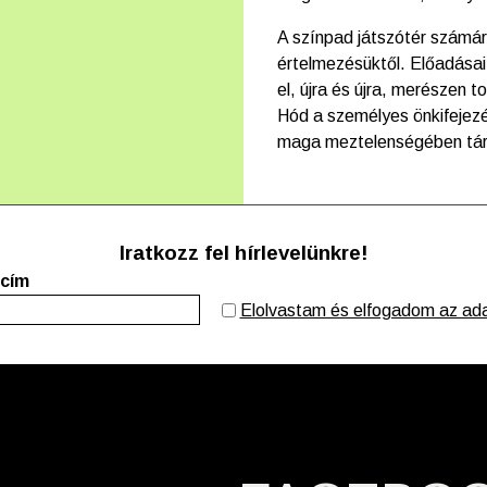
A színpad játszótér számár
értelmezésüktől. Előadásai
el, újra és újra, merészen 
Hód a személyes önkifejezé
maga meztelenségében tárja
Iratkozz fel hírlevelünkre!
 cím
Elolvastam és elfogadom az adat