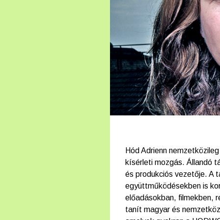
Hód Adrienn nemzetközileg e
kísérleti mozgás. Állandó
és produkciós vezetője. A t
együttműködésekben is kor
előadásokban, filmekben, r
tanít magyar és nemzetközi