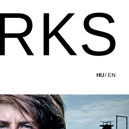
HU
EN