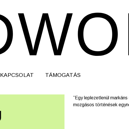
KAPCSOLAT
TÁMOGATÁS
”Egy leplezetlenül markáns 
mozgásos történések egy
Ű